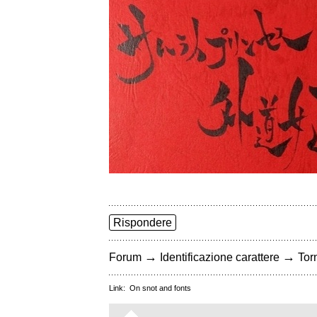
Rispondere
→
→
Forum
Identificazione carattere
Torn
Link:
On snot and fonts