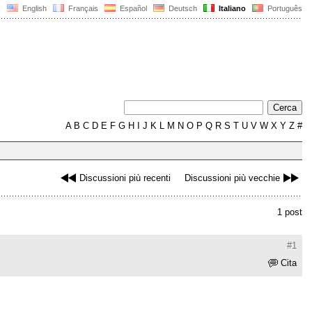
English
Français
Español
Deutsch
Italiano
Português
A
B
C
D
E
F
G
H
I
J
K
L
M
N
O
P
Q
R
S
T
U
V
W
X
Y
Z
#
Discussioni più recenti
Discussioni più vecchie
1 post
#1
Cita