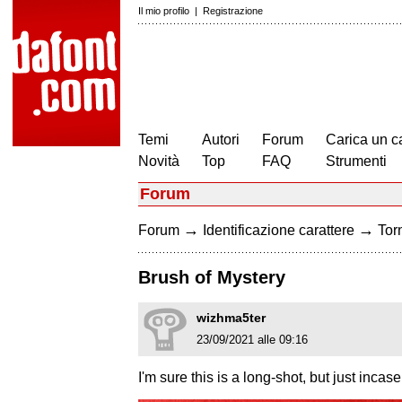
Il mio profilo
|
Registrazione
Temi
Autori
Forum
Carica un c
Novità
Top
FAQ
Strumenti
Forum
→
→
Forum
Identificazione carattere
Torn
Brush of Mystery
wizhma5ter
23/09/2021 alle 09:16
I'm sure this is a long-shot, but just inca