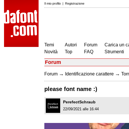
Il mio profilo
|
Registrazione
Temi
Autori
Forum
Carica un c
Novità
Top
FAQ
Strumenti
Forum
→
→
Forum
Identificazione carattere
Torn
please font name :)
PerefectSchraub
22/09/2021 alle 16:44