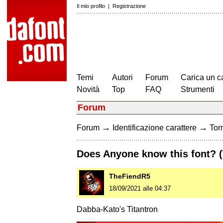
Il mio profilo
|
Registrazione
Temi
Autori
Forum
Carica un c
Novità
Top
FAQ
Strumenti
Forum
→
→
Forum
Identificazione carattere
Torn
Does Anyone know this font?
TheFiendR5
18/09/2021 alle 04:37
Dabba-Kato's Titantron