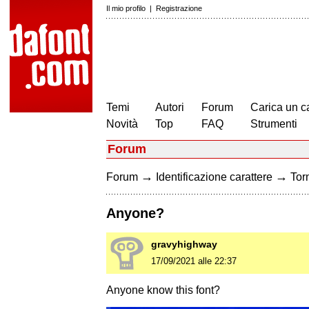
Il mio profilo
|
Registrazione
Temi
Autori
Forum
Carica un c
Novità
Top
FAQ
Strumenti
Forum
→
→
Forum
Identificazione carattere
Torn
Anyone?
gravyhighway
17/09/2021 alle 22:37
Anyone know this font?