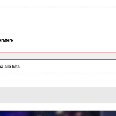
arattere
a alla lista