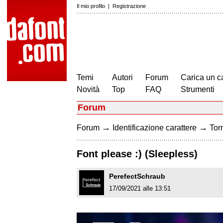
Il mio profilo
|
Registrazione
Temi
Autori
Forum
Carica un c
Novità
Top
FAQ
Strumenti
Forum
→
→
Forum
Identificazione carattere
Torn
Font please :) (Sleepless)
PerefectSchraub
17/09/2021 alle 13:51