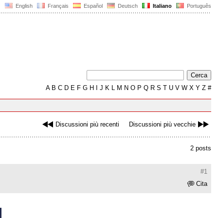
English
Français
Español
Deutsch
Italiano
Português
A
B
C
D
E
F
G
H
I
J
K
L
M
N
O
P
Q
R
S
T
U
V
W
X
Y
Z
#
Discussioni più recenti
Discussioni più vecchie
2 posts
#1
Cita