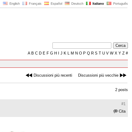
English
Français
Español
Deutsch
Italiano
Português
A
B
C
D
E
F
G
H
I
J
K
L
M
N
O
P
Q
R
S
T
U
V
W
X
Y
Z
#
Discussioni più recenti
Discussioni più vecchie
2 posts
#1
Cita