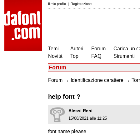
Il mio profilo
|
Registrazione
Temi
Autori
Forum
Carica un c
Novità
Top
FAQ
Strumenti
Forum
→
→
Forum
Identificazione carattere
Torn
help font ?
Alessi Reni
15/08/2021 alle 11:25
font name please