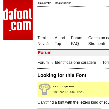
Il mio profilo
|
Registrazione
Temi
Autori
Forum
Carica un c
Novità
Top
FAQ
Strumenti
Forum
→
→
Forum
Identificazione carattere
Torn
Looking for this Font
coolcopcars
18/07/2021 alle 00:26
Can't find a font with the letters kind of sq