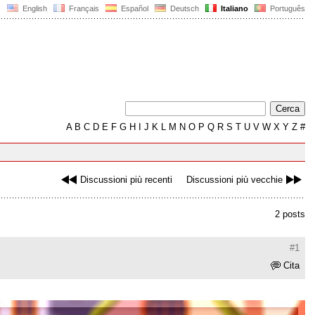
English
Français
Español
Deutsch
Italiano
Português
A
B
C
D
E
F
G
H
I
J
K
L
M
N
O
P
Q
R
S
T
U
V
W
X
Y
Z
#
Discussioni più recenti
Discussioni più vecchie
2 posts
#1
Cita