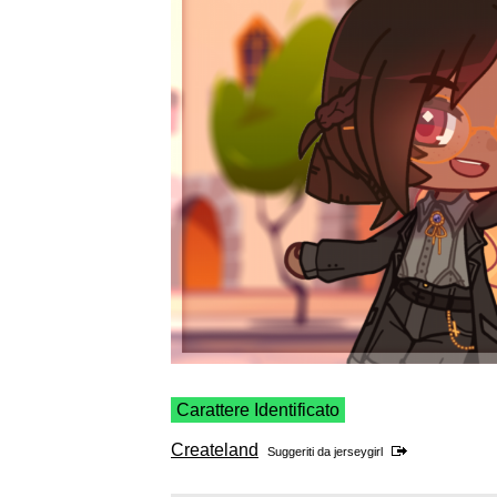
Carattere Identificato
Createland
Suggeriti da
jerseygirl