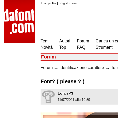
Il mio profilo
|
Registrazione
Temi
Autori
Forum
Carica un c
Novità
Top
FAQ
Strumenti
Forum
→
→
Forum
Identificazione carattere
Torn
Font? ( please ? )
Lolah <3
11/07/2021 alle 19:59