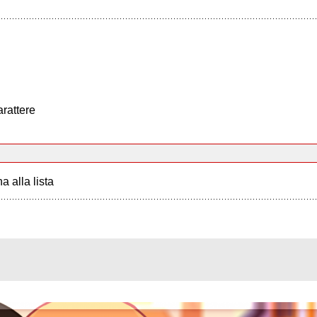
arattere
a alla lista