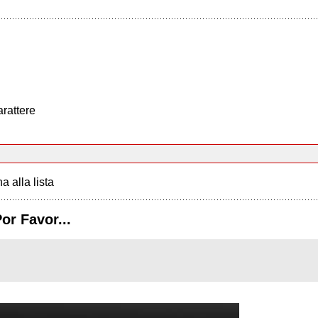
arattere
a alla lista
r Favor...