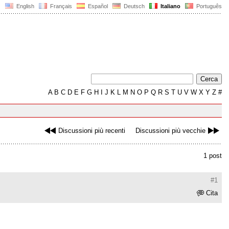
English
Français
Español
Deutsch
Italiano
Português
A
B
C
D
E
F
G
H
I
J
K
L
M
N
O
P
Q
R
S
T
U
V
W
X
Y
Z
#
Discussioni più recenti
Discussioni più vecchie
1 post
#1
Cita