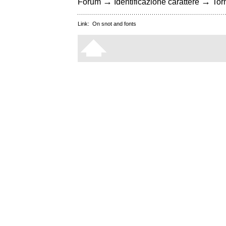
→
→
Forum
Identificazione carattere
Torn
Link:
On snot and fonts