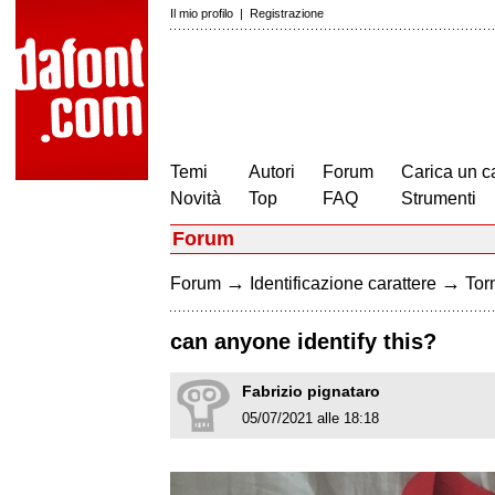
Il mio profilo
|
Registrazione
Temi
Autori
Forum
Carica un c
Novità
Top
FAQ
Strumenti
Forum
→
→
Forum
Identificazione carattere
Torn
can anyone identify this?
Fabrizio pignataro
05/07/2021 alle 18:18