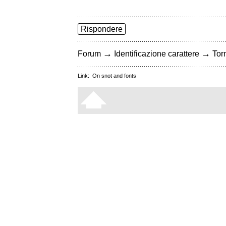
Rispondere
→
→
Forum
Identificazione carattere
Torn
Link:
On snot and fonts