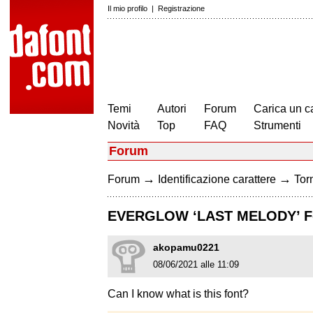
Il mio profilo
|
Registrazione
Temi
Autori
Forum
Carica un c
Novità
Top
FAQ
Strumenti
Forum
→
→
Forum
Identificazione carattere
Torn
EVERGLOW ‘LAST MELODY’ F
akopamu0221
08/06/2021 alle 11:09
Can I know what is this font?