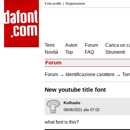
Il mio profilo
|
Registrazione
Temi
Autori
Forum
Carica un c
Novità
Top
FAQ
Strumenti
Forum
→
→
Forum
Identificazione carattere
Torn
New youtube title font
Kolhado
08/06/2021 alle 07:02
what font is this?