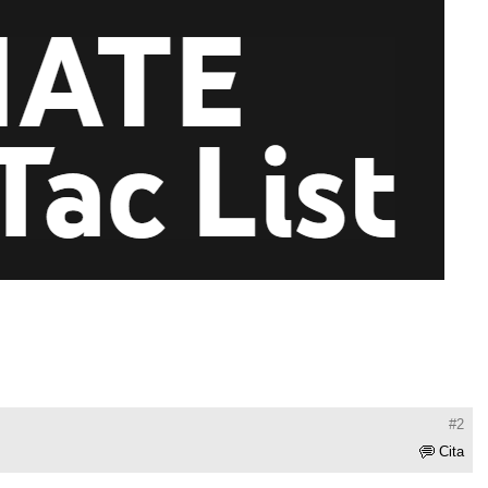
#2
Cita