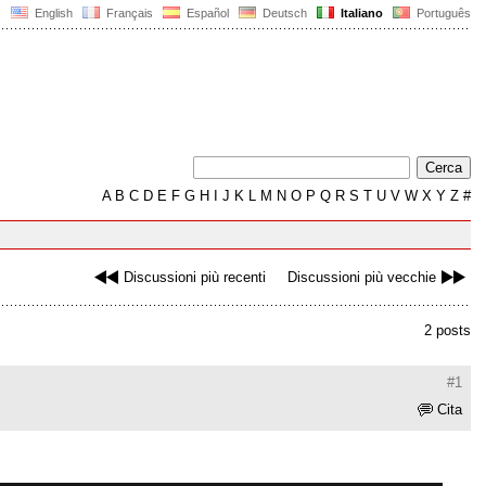
English
Français
Español
Deutsch
Italiano
Português
A
B
C
D
E
F
G
H
I
J
K
L
M
N
O
P
Q
R
S
T
U
V
W
X
Y
Z
#
Discussioni più recenti
Discussioni più vecchie
2 posts
#1
Cita