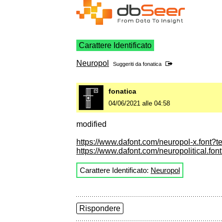
Carattere Identificato
Neuropol
Suggeriti da
fonatica
fonatica
04/06/2021 alle 04:58
modified
https://www.dafont.com/neuropol-x.font?
https://www.dafont.com/neuropolitical.fo
Carattere Identificato:
Neuropol
Rispondere