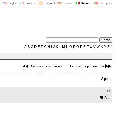
English
Français
Español
Deutsch
Italiano
Português
A
B
C
D
E
F
G
H
I
J
K
L
M
N
O
P
Q
R
S
T
U
V
W
X
Y
Z
#
Discussioni più recenti
Discussioni più vecchie
2 posts
#1
Cita