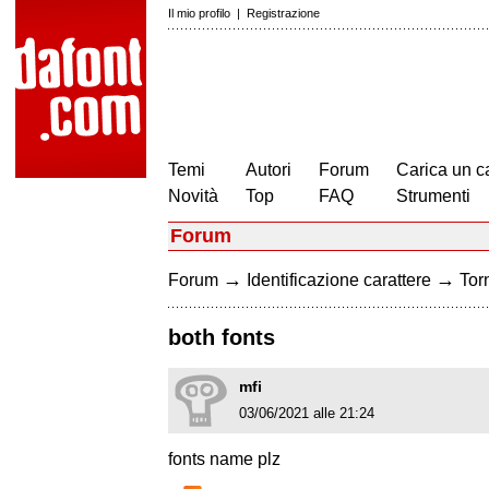
Il mio profilo
|
Registrazione
Temi
Autori
Forum
Carica un c
Novità
Top
FAQ
Strumenti
Forum
→
→
Forum
Identificazione carattere
Torn
both fonts
mfi
03/06/2021 alle 21:24
fonts name plz