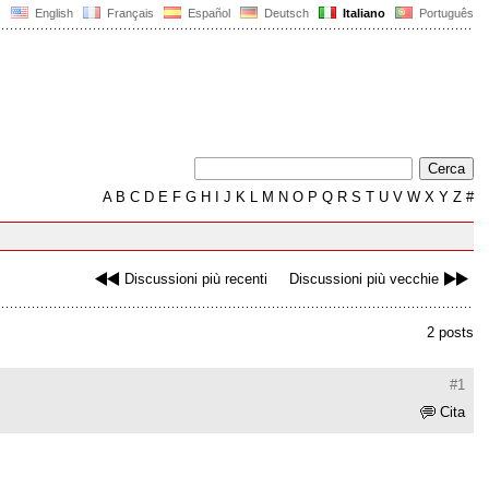
English
Français
Español
Deutsch
Italiano
Português
A
B
C
D
E
F
G
H
I
J
K
L
M
N
O
P
Q
R
S
T
U
V
W
X
Y
Z
#
Discussioni più recenti
Discussioni più vecchie
2 posts
#1
Cita