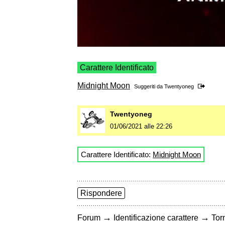
Carattere Identificato
Midnight Moon
Suggeriti da
Twentyoneg
Twentyoneg
01/06/2021 alle 22:26
Carattere Identificato:
Midnight Moon
Rispondere
→
→
Forum
Identificazione carattere
Torn