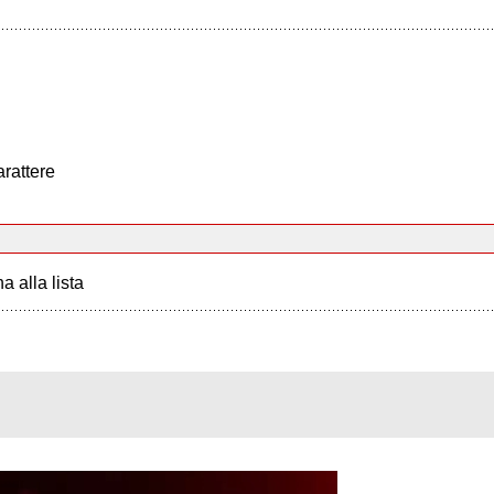
arattere
a alla lista