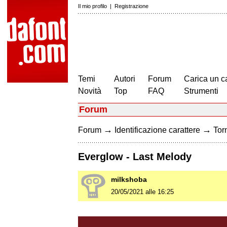
Il mio profilo
|
Registrazione
Temi
Autori
Forum
Carica un c
Novità
Top
FAQ
Strumenti
Forum
→
→
Forum
Identificazione carattere
Torn
Everglow - Last Melody
milkshoba
20/05/2021 alle 16:25