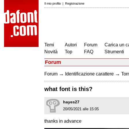
Il mio profilo
|
Registrazione
Temi
Autori
Forum
Carica un c
Novità
Top
FAQ
Strumenti
Forum
→
→
Forum
Identificazione carattere
Torn
what font is this?
hayes27
20/05/2021 alle 15:05
thanks in advance