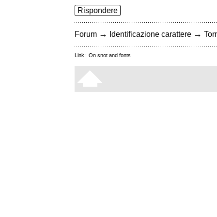
Rispondere
→
→
Forum
Identificazione carattere
Torn
Link:
On snot and fonts