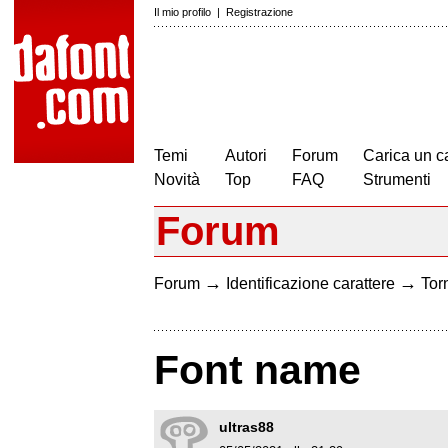
Il mio profilo
|
Registrazione
Temi
Autori
Forum
Carica un c
Novità
Top
FAQ
Strumenti
Forum
→
→
Forum
Identificazione carattere
Torn
Font name
ultras88