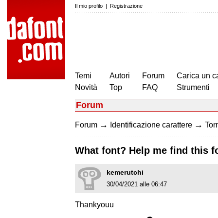
Il mio profilo
|
Registrazione
Temi
Autori
Forum
Carica un c
Novità
Top
FAQ
Strumenti
Forum
→
→
Forum
Identificazione carattere
Torn
What font? Help me find this f
kemerutchi
30/04/2021 alle 06:47
Thankyouu