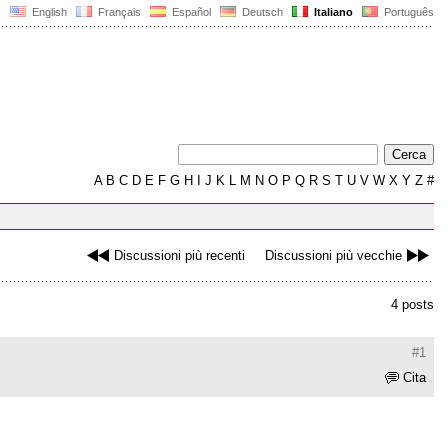
English
Français
Español
Deutsch
Italiano
Português
A
B
C
D
E
F
G
H
I
J
K
L
M
N
O
P
Q
R
S
T
U
V
W
X
Y
Z
#
Discussioni più recenti
Discussioni più vecchie
4 posts
#1
Cita