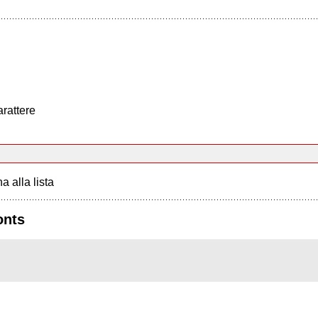
arattere
a alla lista
onts