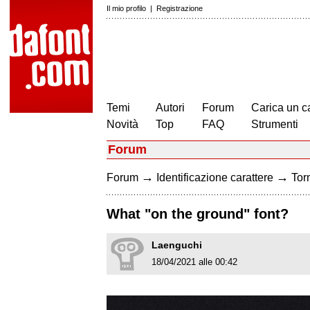
Il mio profilo
|
Registrazione
Temi
Autori
Forum
Carica un c
Novità
Top
FAQ
Strumenti
Forum
→
→
Forum
Identificazione carattere
Torn
What "on the ground" font?
Laenguchi
18/04/2021 alle 00:42