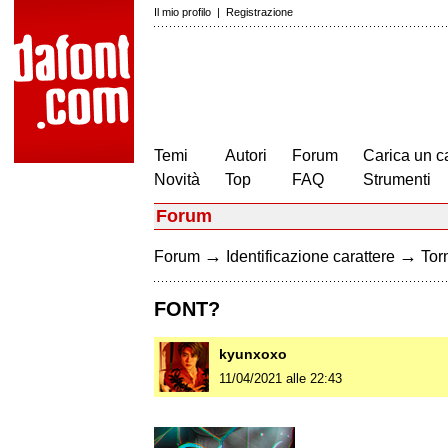
Il mio profilo
|
Registrazione
Temi
Autori
Forum
Carica un c
Novità
Top
FAQ
Strumenti
Forum
→
→
Forum
Identificazione carattere
Torn
FONT?
kyunxoxo
11/04/2021 alle 22:43