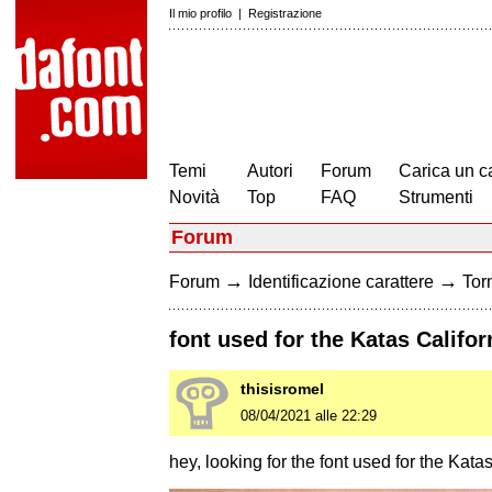
Il mio profilo
|
Registrazione
Temi
Autori
Forum
Carica un c
Novità
Top
FAQ
Strumenti
Forum
→
→
Forum
Identificazione carattere
Torn
font used for the Katas Califor
thisisromel
08/04/2021 alle 22:29
hey, looking for the font used for the Kata