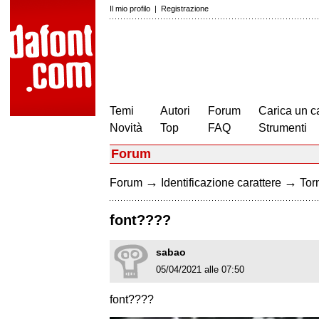
Il mio profilo
|
Registrazione
Temi
Autori
Forum
Carica un c
Novità
Top
FAQ
Strumenti
Forum
→
→
Forum
Identificazione carattere
Torn
font????
sabao
05/04/2021 alle 07:50
font????