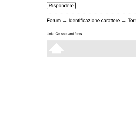
Rispondere
→
→
Forum
Identificazione carattere
Torn
Link:
On snot and fonts