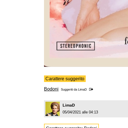
Carattere suggerito
Bodoni
Suggeriti da
LimaD
LimaD
05/04/2021 alle 04:13