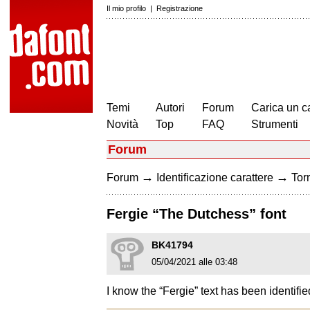
Il mio profilo
|
Registrazione
Temi
Autori
Forum
Carica un c
Novità
Top
FAQ
Strumenti
Forum
→
→
Forum
Identificazione carattere
Torn
Fergie “The Dutchess” font
BK41794
05/04/2021 alle 03:48
I know the “Fergie” text has been identifi