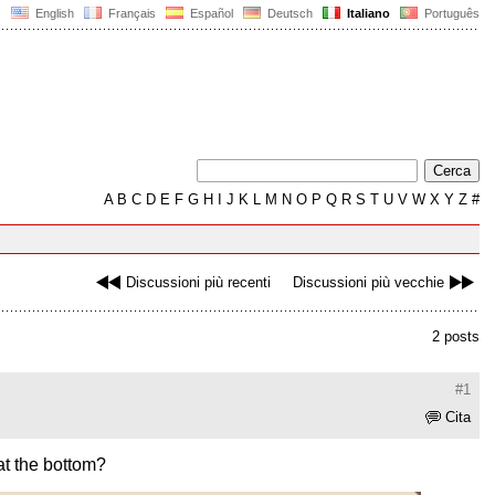
English
Français
Español
Deutsch
Italiano
Português
A
B
C
D
E
F
G
H
I
J
K
L
M
N
O
P
Q
R
S
T
U
V
W
X
Y
Z
#
Discussioni più recenti
Discussioni più vecchie
2 posts
#1
Cita
at the bottom?