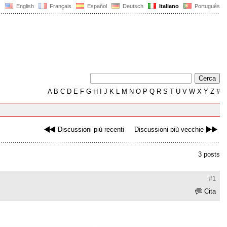
English
Français
Español
Deutsch
Italiano
Português
A
B
C
D
E
F
G
H
I
J
K
L
M
N
O
P
Q
R
S
T
U
V
W
X
Y
Z
#
Discussioni più recenti
Discussioni più vecchie
3 posts
#1
Cita