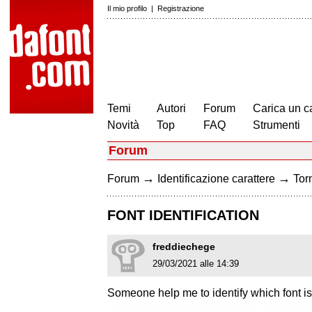
Il mio profilo
|
Registrazione
Temi
Autori
Forum
Carica un c
Novità
Top
FAQ
Strumenti
Forum
→
→
Forum
Identificazione carattere
Torn
FONT IDENTIFICATION
freddiechege
29/03/2021 alle 14:39
Someone help me to identify which font is