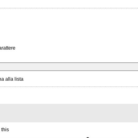
arattere
a alla lista
 this