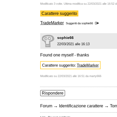
Modificato 3 volte. Ultima modifica su 22/03/2021 alle 16:52
Carattere suggerito
TradeMarker
Suggeriti da
sophie66
sophie66
22/03/2021 alle 16:13
Found one myself - thanks
Carattere suggerito:
TradeMarker
Modificato su 22/03/2021 alle 16:51 da marty666
Rispondere
→
→
Forum
Identificazione carattere
Torn