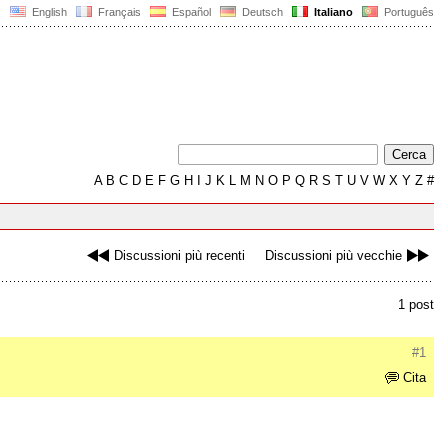
English
Français
Español
Deutsch
Italiano
Português
A
B
C
D
E
F
G
H
I
J
K
L
M
N
O
P
Q
R
S
T
U
V
W
X
Y
Z
#
Discussioni più recenti
Discussioni più vecchie
1 post
#1
Cita