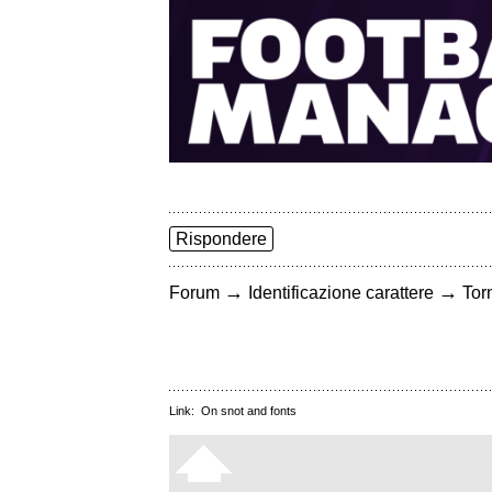
Rispondere
→
→
Forum
Identificazione carattere
Torn
Link:
On snot and fonts