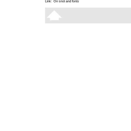
Link:
On snot and fonts