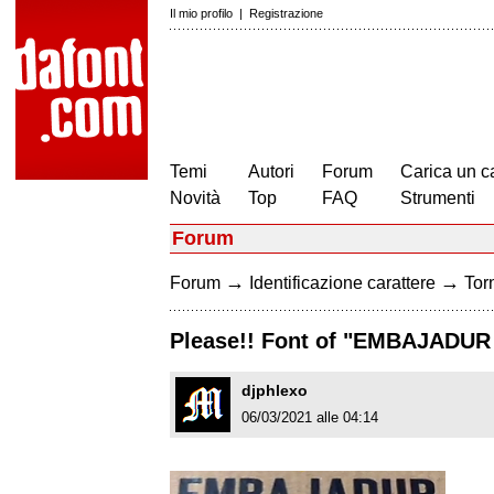
Il mio profilo
|
Registrazione
Temi
Autori
Forum
Carica un c
Novità
Top
FAQ
Strumenti
Forum
→
→
Forum
Identificazione carattere
Torn
Please!! Font of "EMBAJADU
djphlexo
06/03/2021 alle 04:14