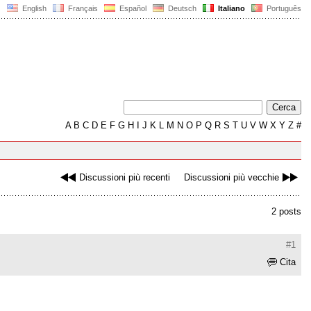
English
Français
Español
Deutsch
Italiano
Português
A
B
C
D
E
F
G
H
I
J
K
L
M
N
O
P
Q
R
S
T
U
V
W
X
Y
Z
#
Discussioni più recenti
Discussioni più vecchie
2 posts
#1
Cita