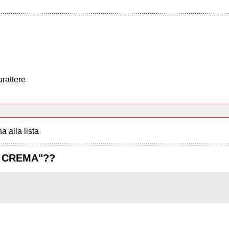
arattere
a alla lista
R CREMA"??