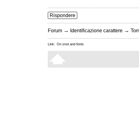
Rispondere
→
→
Forum
Identificazione carattere
Torn
Link:
On snot and fonts