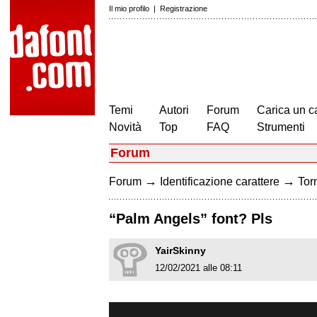
Il mio profilo
|
Registrazione
Temi
Autori
Forum
Carica un c
Novità
Top
FAQ
Strumenti
Forum
→
→
Forum
Identificazione carattere
Torn
“Palm Angels” font? Pls
YairSkinny
12/02/2021 alle 08:11