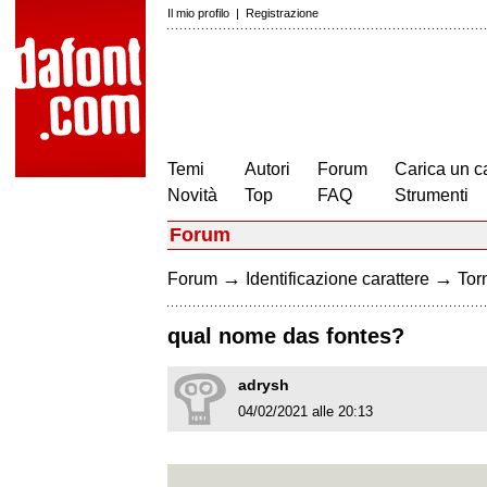
Il mio profilo
|
Registrazione
Temi
Autori
Forum
Carica un c
Novità
Top
FAQ
Strumenti
Forum
→
→
Forum
Identificazione carattere
Torn
qual nome das fontes?
adrysh
04/02/2021 alle 20:13