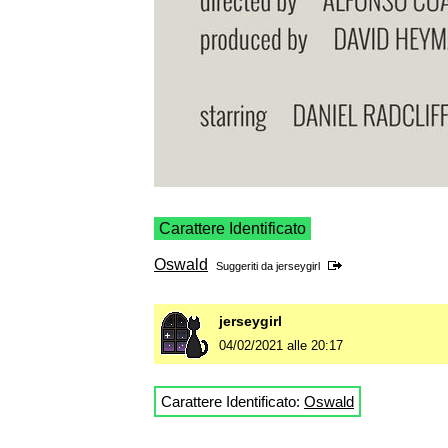
Carattere Identificato
Oswald
Suggeriti da
jerseygirl
jerseygirl
04/02/2021 alle 20:17
Carattere Identificato:
Oswald