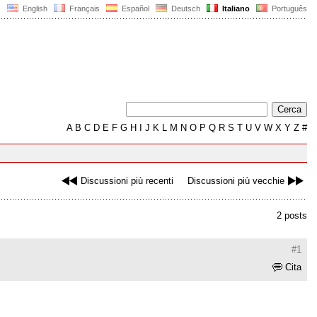
English
Français
Español
Deutsch
Italiano
Português
A
B
C
D
E
F
G
H
I
J
K
L
M
N
O
P
Q
R
S
T
U
V
W
X
Y
Z
#
Discussioni più recenti
Discussioni più vecchie
2 posts
#1
Cita