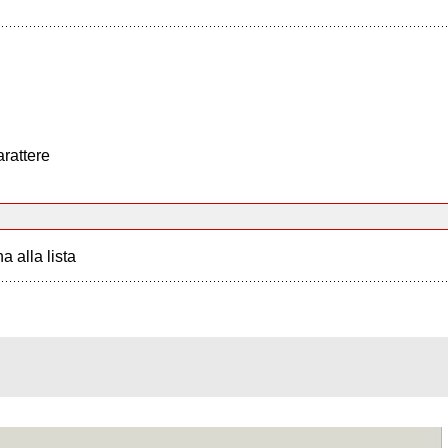
arattere
a alla lista