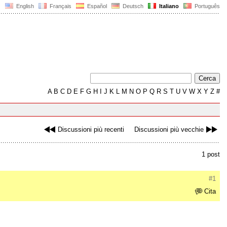
English
Français
Español
Deutsch
Italiano
Português
A
B
C
D
E
F
G
H
I
J
K
L
M
N
O
P
Q
R
S
T
U
V
W
X
Y
Z
#
Discussioni più recenti
Discussioni più vecchie
1 post
#1
Cita