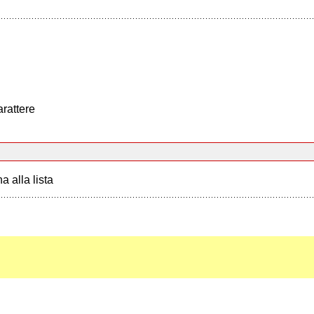
arattere
a alla lista