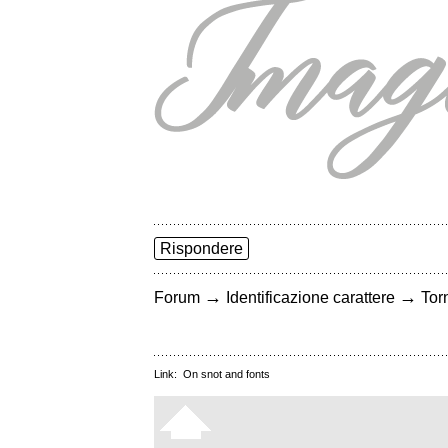
Rispondere
→
→
Forum
Identificazione carattere
Torn
Link:
On snot and fonts