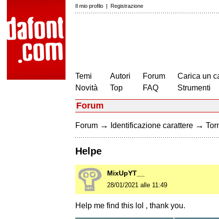
Il mio profilo
|
Registrazione
Temi
Autori
Forum
Carica un c
Novità
Top
FAQ
Strumenti
Forum
→
→
Forum
Identificazione carattere
Torn
Helpe
MixUpYT__
28/01/2021 alle 11:49
Help me find this lol , thank you.