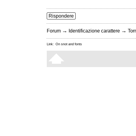
Rispondere
→
→
Forum
Identificazione carattere
Torn
Link:
On snot and fonts