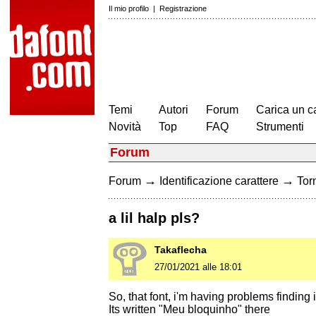
Il mio profilo
|
Registrazione
Temi
Autori
Forum
Carica un c
Novità
Top
FAQ
Strumenti
Forum
→
→
Forum
Identificazione carattere
Torn
a lil halp pls?
Takaflecha
27/01/2021 alle 18:01
So, that font, i'm having problems finding i
Its written "Meu bloquinho" there