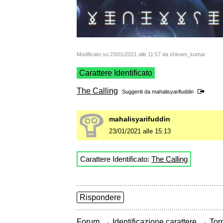
Modificato su 23/01/2021 alle 11:57 da shivam_kumar
Carattere Identificato
The Calling
Suggeriti da
mahalisyarifuddin
mahalisyarifuddin
23/01/2021 alle 15:13
Carattere Identificato:
The Calling
Rispondere
→
→
Forum
Identificazione carattere
Torn