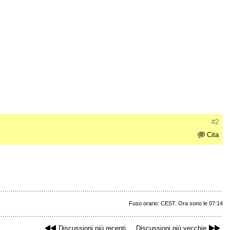
#2
Cita
Fuso orario: CEST. Ora sono le 07:14
Discussioni più recenti
Discussioni più vecchie