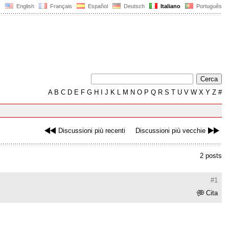
English
Français
Español
Deutsch
Italiano
Português
A
B
C
D
E
F
G
H
I
J
K
L
M
N
O
P
Q
R
S
T
U
V
W
X
Y
Z
#
Discussioni più recenti
Discussioni più vecchie
2 posts
#1
Cita