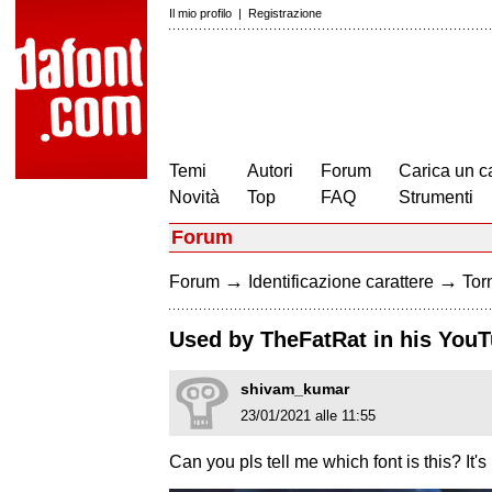
Il mio profilo
|
Registrazione
Temi
Autori
Forum
Carica un c
Novità
Top
FAQ
Strumenti
Forum
→
→
Forum
Identificazione carattere
Torn
Used by TheFatRat in his You
shivam_kumar
23/01/2021 alle 11:55
Can you pls tell me which font is this? It's 