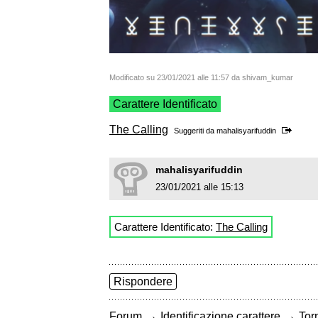
Modificato su 23/01/2021 alle 11:57 da shivam_kumar
Carattere Identificato
The Calling
Suggeriti da
mahalisyarifuddin
mahalisyarifuddin
23/01/2021 alle 15:13
Carattere Identificato:
The Calling
Rispondere
→
→
Forum
Identificazione carattere
Torn