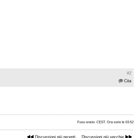
#2
Cita
Fuso orario: CEST. Ora sono le 03:52
Discussioni più recenti
Discussioni più vecchie