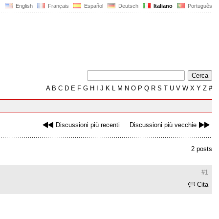
English
Français
Español
Deutsch
Italiano
Português
A
B
C
D
E
F
G
H
I
J
K
L
M
N
O
P
Q
R
S
T
U
V
W
X
Y
Z
#
Discussioni più recenti
Discussioni più vecchie
2 posts
#1
Cita