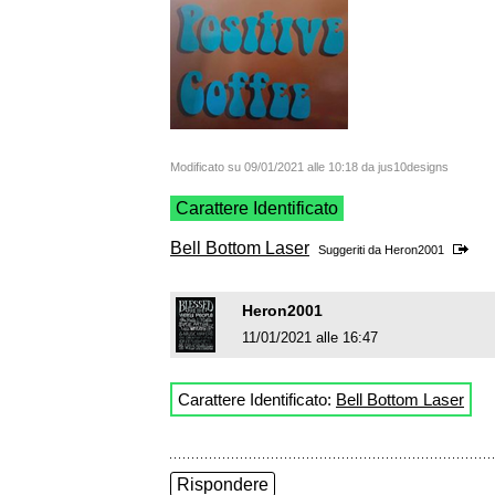
Modificato su 09/01/2021 alle 10:18 da jus10designs
Carattere Identificato
Bell Bottom Laser
Suggeriti da
Heron2001
Heron2001
11/01/2021 alle 16:47
Carattere Identificato:
Bell Bottom Laser
Rispondere