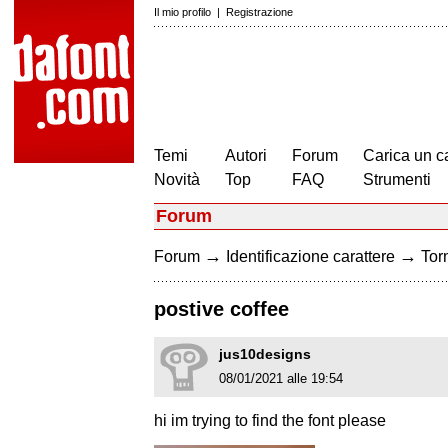
Il mio profilo
|
Registrazione
Temi
Autori
Forum
Carica un c
Novità
Top
FAQ
Strumenti
Forum
→
→
Forum
Identificazione carattere
Torn
postive coffee
jus10designs
08/01/2021 alle 19:54
hi im trying to find the font please