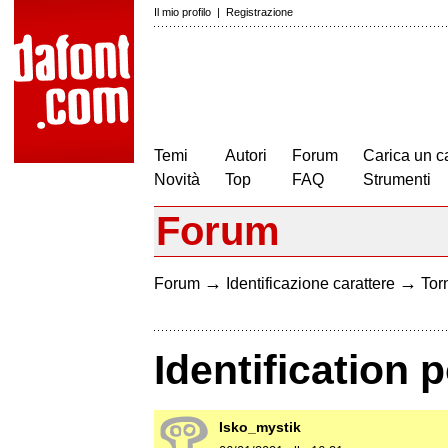
Il mio profilo
|
Registrazione
Temi
Autori
Forum
Carica un c
Novità
Top
FAQ
Strumenti
Forum
→
→
Forum
Identificazione carattere
Torn
Identification p
Isko_mystik