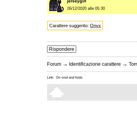
jerseygirl
26/12/2020 alle 05:30
Carattere suggerito:
Onyx
Rispondere
→
→
Forum
Identificazione carattere
Torn
Link:
On snot and fonts