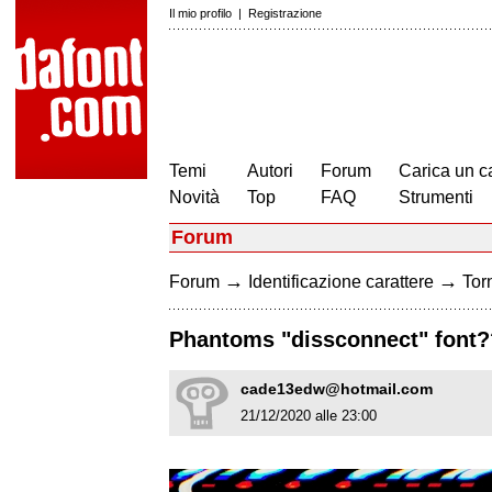
Il mio profilo
|
Registrazione
Temi
Autori
Forum
Carica un c
Novità
Top
FAQ
Strumenti
Forum
→
→
Forum
Identificazione carattere
Torn
Phantoms "dissconnect" font?
cade13edw@hotmail.com
21/12/2020 alle 23:00