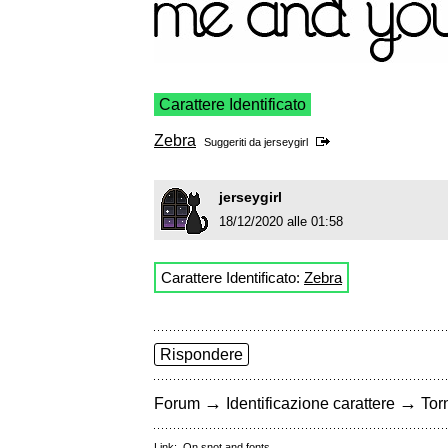
Carattere Identificato
Zebra
Suggeriti da
jerseygirl
jerseygirl
18/12/2020 alle 01:58
Carattere Identificato:
Zebra
Rispondere
→
→
Forum
Identificazione carattere
Torn
Link:
On snot and fonts