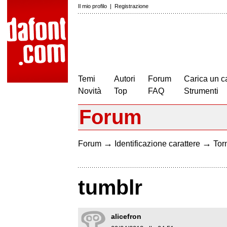
Il mio profilo
|
Registrazione
Temi
Autori
Forum
Carica un c
Novità
Top
FAQ
Strumenti
Forum
→
→
Forum
Identificazione carattere
Torn
tumblr
alicefron