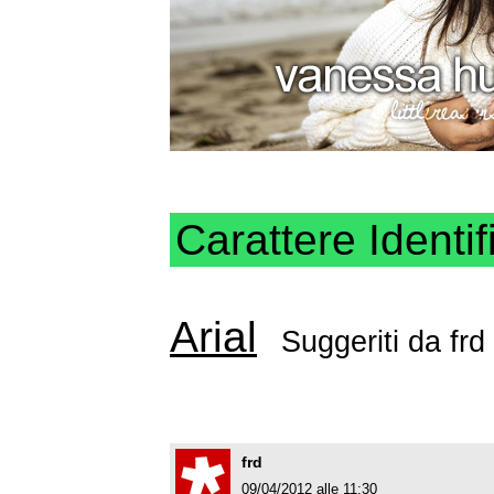
Carattere Identif
Arial
Suggeriti da
frd
frd
09/04/2012 alle 11:30