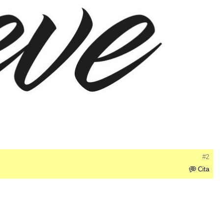
#2
Cita