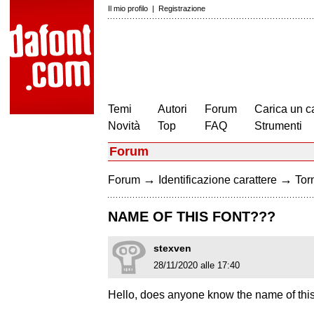
Il mio profilo
|
Registrazione
Temi
Autori
Forum
Carica un c
Novità
Top
FAQ
Strumenti
Forum
→
→
Forum
Identificazione carattere
Torn
NAME OF THIS FONT???
stexven
28/11/2020 alle 17:40
Hello, does anyone know the name of this 