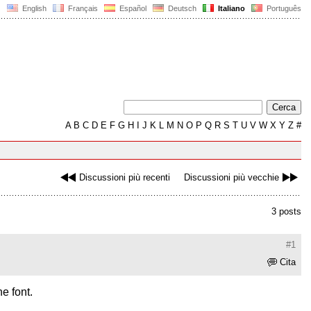
English
Français
Español
Deutsch
Italiano
Português
A
B
C
D
E
F
G
H
I
J
K
L
M
N
O
P
Q
R
S
T
U
V
W
X
Y
Z
#
Discussioni più recenti
Discussioni più vecchie
3 posts
#1
Cita
e font.