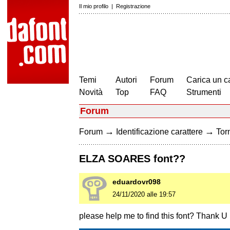
Il mio profilo
|
Registrazione
Temi
Autori
Forum
Carica un c
Novità
Top
FAQ
Strumenti
Forum
→
→
Forum
Identificazione carattere
Torn
ELZA SOARES font??
eduardovr098
24/11/2020 alle 19:57
please help me to find this font? Thank U