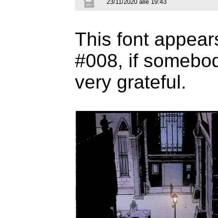
23/11/2020 alle 19:43
This font appear
#008, if somebody
very grateful.