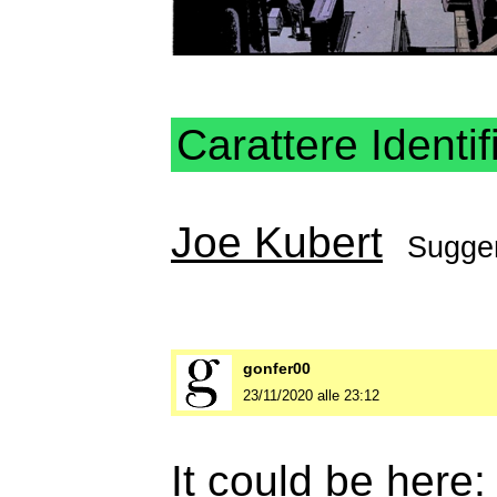
Carattere Identif
Joe Kubert
Sugger
gonfer00
23/11/2020 alle 23:12
It could be here: