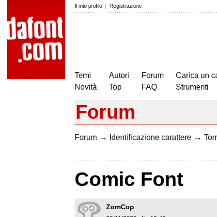
Il mio profilo
|
Registrazione
Temi
Autori
Forum
Carica un c
Novità
Top
FAQ
Strumenti
Forum
→
→
Forum
Identificazione carattere
Torn
Comic Font
ZomCop