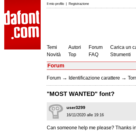
Il mio profilo
|
Registrazione
Temi
Autori
Forum
Carica un c
Novità
Top
FAQ
Strumenti
Forum
→
→
Forum
Identificazione carattere
Torn
"MOST WANTED" font?
user3299
16/11/2020 alle 19:16
Can someone help me please? Thanks in