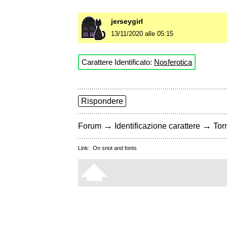
jerseygirl
13/11/2020 alle 05:15
Carattere Identificato:
Nosferotica
Rispondere
→
→
Forum
Identificazione carattere
Torn
Link:
On snot and fonts