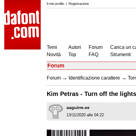
Il mio profilo
|
Registrazione
Temi
Autori
Forum
Carica un c
Novità
Top
FAQ
Strumenti
Forum
→
→
Forum
Identificazione carattere
Torn
Kim Petras - Turn off the light
aaguirre.ee
13/11/2020 alle 04:22