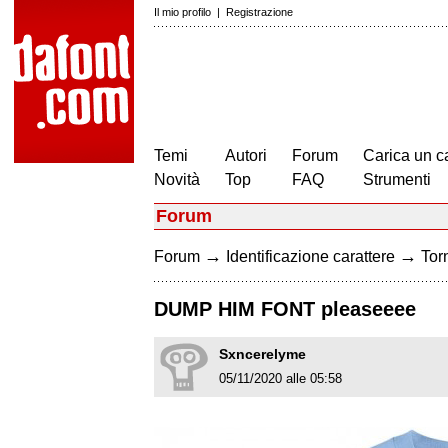
Il mio profilo
|
Registrazione
Temi
Autori
Forum
Carica un c
Novità
Top
FAQ
Strumenti
Forum
→
→
Forum
Identificazione carattere
Torn
DUMP HIM FONT pleaseeee
Sxncerelyme
05/11/2020 alle 05:58