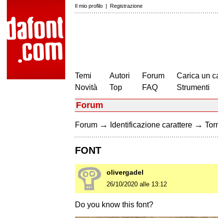
Il mio profilo
|
Registrazione
Temi
Autori
Forum
Carica un c
Novità
Top
FAQ
Strumenti
Forum
→
→
Forum
Identificazione carattere
Torn
FONT
olivergadel
26/10/2020 alle 13:12
Do you know this font?